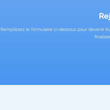
Re
Remplissez le formulaire ci-dessous pour devenir Ku
finalis
Profil entrepreneur*
Porteur de projet (stade de l'incubation)
Date de naissance