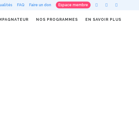
ualités
FAQ
Faire un don
Espace membre
MPAGNATEUR
NOS PROGRAMMES
EN SAVOIR PLUS
25
Oct
le mentorat, Dépassons
Nos Frontières
euses frontières peuvent se
vant un jeune, limitant ainsi son
sement et ses
ves. Ces frontières sont
iques, sociales, économiques
les....