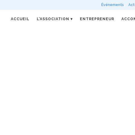
Événements
Act
ACCUEIL
L’ASSOCIATION
ENTREPRENEUR
ACCO
22
Nov
Avec 
De nombr
dresser de
Nouveau partenariat :
épanouis
KUNACT s’associe à EULEOS
perspecti
géograph
EULEOS et KUNACT lient un nouveau
ou culturel