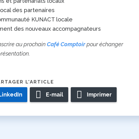
 et partenariats locaux
local des partenaires
a communauté KUNACT locale
tement des nouveaux accompagnateurs
nscrire au prochain
Café Comptoir
pour échanger
résentation.
LinkedIn
E-mail
Imprimer